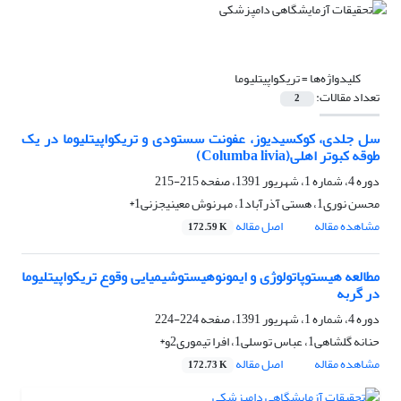
کلیدواژه‌ها =
تریکواپیتلیوما
تعداد مقالات:
2
سل جلدی، کوکسیدیوز، عفونت سستودی و تریکواپیتلیوما در یک
طوقه کبوتر اهلی(Columba livia)
دوره 4، شماره 1، شهریور 1391، صفحه
215-215
محسن نوری1، هستی آذرآباد1، مهرنوش معینیجزنی1*
مشاهده مقاله
اصل مقاله
172.59 K
مطالعه هیستوپاتولوژی و ایمونوهیستوشیمیایی وقوع تریکواپیتلیوما
در گربه
دوره 4، شماره 1، شهریور 1391، صفحه
224-224
حنانه گلشاهی1، عباس توسلی1، افرا تیموری2و*
مشاهده مقاله
اصل مقاله
172.73 K