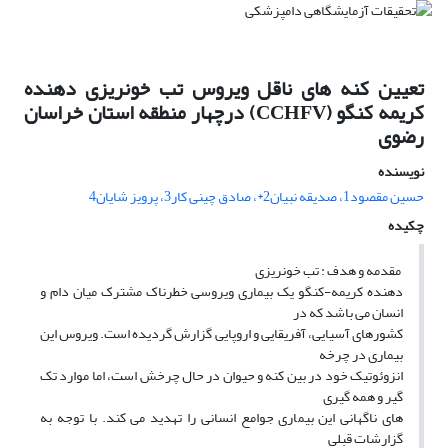
تعیین کنه های ناقل ویروس تب خونریزی دهنده
کریمه کنگو (CCHFV) درچهار منطقه استان خراسان
رضوی
نویسنده
حسین مقصود1، صدیقه نبیان2*، صادق چینی کار3، پرویز شایان4
چکیده
مقدمه و هدف : تب خونریزی
دهنده کریمه-کنگو یک بیماری ویروسی خطرناک مشترک میان دام و
انسان می باشد که در
کشورهای آسیایی، آفریقایی و اروپایی گزارش گردیده است. ویروس این
بیماری در چرخه
انزوئوتیک خود در بین کنه و حیوان در حال چرخش است، اما موارد تک
گیر و همه گیری
های ناگهانی این بیماری جوامع انسانی را تهدید می کند. با توجه به
گزارشات قبلی