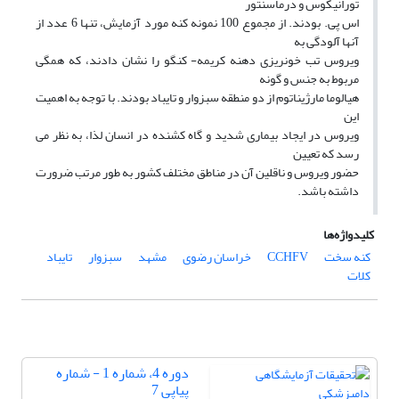
تورانیکوس و درماسنتور
اس پی. بودند. از مجموع 100 نمونه کنه مورد آزمایش، تنها 6 عدد از
آنها آلودگی به
ویروس تب خونریزی دهنه کریمه- کنگو را نشان دادند، که همگی
مربوط به جنس و گونه
هیالوما مارژیناتوم از دو منطقه سبزوار و تایباد بودند. با توجه به اهمیت
این
ویروس در ایجاد بیماری شدید و گاه کشنده در انسان لذا، به نظر می
رسد که تعیین
حضور ویروس و ناقلین آن در مناطق مختلف کشور به طور مرتب ضرورت
داشته باشد.
کلیدواژه‌ها
کنه سخت
CCHFV
خراسان رضوی
مشهد
سبزوار
تایباد
کلات
دوره 4، شماره 1 - شماره
پیاپی 7