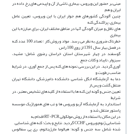
مبنی بر حضور این ویروس، بیماری ناشی از آن و اپیدمی های رخ داده در
ایران و هم
چنین آلودگی کشورهای هم جوار ایران با این ویروس، تعیین عامل
بیماری، پراکندگی کنه
های ناقل و میزان آلودگی آنها در مناطق مختلف ایران، برای مبارزه با این
بیماری
خطرناک ضروری به نظر می رسد. مواد و روش کار : تعداد 100 عدد کنه
در فصل بهار سال 1391 از روی 100 راس
گوسفند در چهار شهرستان استان خراسان رضوی شامل: مشهد،
سبزوار، تایباد و کلات جمع
آوری گردید. در این بررسی نمونه های کنه پس از جمع آوری، در شرایط
مناسب رطوبت و
دما به آزمایشگاه انگل شناسی دانشکده دامپزشکی دانشگاه تهران
منتقل گشت و پس از
تعیین جنس و گونه این کنه ها با استفاده از کلیدهای تشخیص معتبر، در
شرایط
استاندارد به آزمایشگاه آربو ویروس ها و تب های هموراژیک موسسه
پاستور منتقل شد و
در این مکان با استفاده از روش مولکولی RT-PCR اقدام به
شناسایی ژنوم ویروس CCHF گردید. نتایج و بحث: کنه های شناسایی
شده شامل سه جنس و گونه: هیالوما مارژیناتوم، ری پی سفالوس