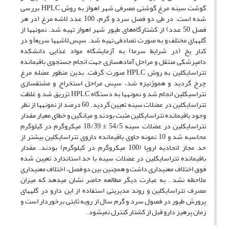
گوشت سینه مرغ گوشتی مصرفی شهر اهواز به روش HPLC بررسی
شده است. در طی دو فصل سرد و گرم، 100 عدد لاشه مرغ (در هر
فصل 50 عدد) از کشتارگاه‌های طیور شهر اهواز تهیه شد. نمونه­ها از
گله­های مختلف و به صورت تصادفی تهیه شد. سپس لاشه­ها سریعاً و در
کنار یخ (در شرایط سرما) به آزمایشگاه مواد غذایی دانشکده
دامپزشکی منتقل و مراحل آماده­سازی جهت انجام جستجوی باقیمانده
تتراسایکلین به روش HPLC صورت گرفت. بدین منظور عضله مرغ
چرخ گردید و هموژنیزه شد، سپس مراحل استخراج و مشتق­سازی
تتراسیکلین انجام شد و نمونه­ها به دستگاه HPLC تزریق شد و غلظت
تتراسایکلین در عضلات سینه تعیین گردید. 60 درصد از نمونه­ها از نظر
وجود باقیمانده تتراسایکلین مثبت بودند و میانگین و خطای معیار مقدار
تتراسایکلین در عضلات سینه 54/5 ± 18/39 میکروگرم در کیلوگرم
محاسبه شد و 10 نمونه حاوی باقیمانده داروی تتراسایکلین بیشتر از
حد مجاز اتحادیه اروپا (100 میکروگرم در کیلوگرم) بودند. مقدار
باقیمانده تتراسایکلین در عضلات سینه با حد استاندارد تعیین شده
فوق اختلاف معنی­داری داشت و همچنین بین دو فصل، اختلاف معنی­داری
ملاحظه نشد . به عبارت دیگر مطالعه حاضر نشان می­دهد که میزان
مصرف تتراسایکلین و روند مدیریتی استفاده از این دارو در گله­های
پرورش طیور در فصول سرد و گرم سال از رویه ثابتی برخوردار است و
زمان پرهیز دارو قبل از کشتار کنترل نمی­شود .