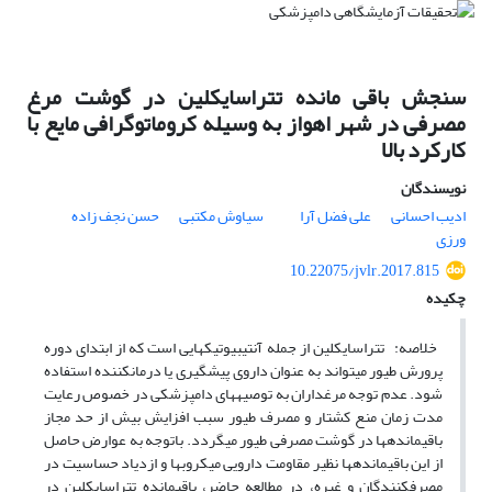
سنجش باقی مانده تتراسایکلین در گوشت مرغ
مصرفی در شهر اهواز به وسیله کروماتوگرافی مایع با
کارکرد بالا
نویسندگان
ادیب احسانی
علی فضل آرا
سیاوش مکتبی
حسن نجف زاده
ورزی
10.22075/jvlr.2017.815
چکیده
خلاصه: تتراسایکلین از جمله آنتی­بیوتیک­هایی است که از ابتدای دوره
پرورش طیور می­تواند به عنوان داروی پیشگیری یا درمان­کننده استفاده
شود. عدم توجه مرغداران به توصیه­های دامپزشکی در خصوص رعایت
مدت زمان منع کشتار و مصرف طیور سبب افزایش بیش از حد مجاز
باقیمانده­ها در گوشت مصرفی طیور می­گردد. باتوجه به عوارض حاصل
از این باقیمانده­ها نظیر مقاومت دارویی میکروب­ها و ازدیاد حساسیت در
مصرف­کنندگان و غیره، در مطالعه حاضر، باقی­مانده تتراسایکلین در