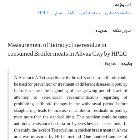
کلیدواژه‌ها
باقیمانده بافتی
تتراسایکلین
گوشت مرغ
HPLC
عنوان مقاله
English
Measurement of Tetracycline residue in
consumed Broiler meats in Ahvaz City by HPLC
چکیده
English
Â Abstract: Â Tetracycline as the broad-spectrum antibiotic could
be used for prevention or treatment of different diseases in poultry
industries since the beginning of the growing period. Lack of
attention to veterinarian recommendations regarding of
prohibiting antibiotic therapy in the withdrawal period before
slaughtering, leads to increase in antibiotic residuals in poultry
meat more than the standard limit. This problem could be cause
antibiotic-resistance bacteria or hyperesthesia in consumers. In
this study, the level of Tetracycline in chicken breast meat in Ahvaz
area was measured by HPLC method. One hundred samples of