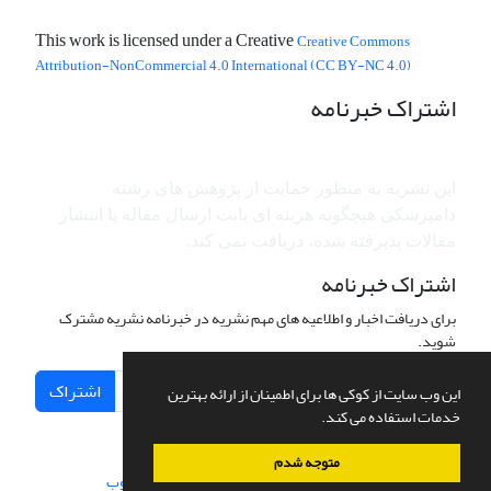
This work is licensed under a Creative
Creative Commons
Attribution-NonCommercial 4.0 International (CC BY-NC 4.0)
اشتراک خبرنامه
این نشریه به منظور حمایت از پژوهش ­های رشته
دامپزشکی هیچگونه هزینه ای بابت ارسال مقاله یا انتشار
مقالات پذیرفته شده، دریافت نمی کند.
اشتراک خبرنامه
برای دریافت اخبار و اطلاعیه های مهم نشریه در خبرنامه نشریه مشترک
شوید.
اشتراک
این وب سایت از کوکی ها برای اطمینان از ارائه بهترین
خدمات استفاده می کند.
متوجه شدم
سامانه مدیریت نشریات علمی.
طراحی و پیاده سازی از
سیناوب