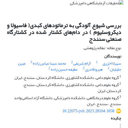
بررسی شیوع آلودگی به ترماتودهای کبدی( فاسیولا و
دیکروسلیوم ) در دام‌های کشتار شده در کشتارگاه
صنعتی سنندج
نوع مقاله : مقاله پژوهشی
نویسندگان
3
2
1
سهیلا اخزری
آرام شریفی
محمد سینا عباس زاده
مبین
2
2
2
جلیلیان
هیرو قادری
عطیفه حسین زاده
1
گروه علوم دامی، دانشکده کشاورزی، دانشگاه کردستان، سنندج، ایران
2
گروه علوم دامی، دانشکده کشاورزی، دانشگاه کردستان، سنندج،
کردستان، ایران
3
گروه علوم درمانگاهی، دانشکده دامپزشکی، دانشگاه آزاد اسلامی واحد
سنندج ، سنندج ، ایران
10.22075/jvlr.2023.28104.1058
چکیده