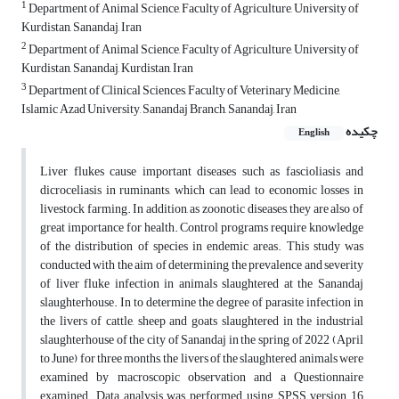
1
Department of Animal Science, Faculty of Agriculture, University of
Kurdistan, Sanandaj, Iran
2
Department of Animal Science, Faculty of Agriculture, University of
Kurdistan, Sanandaj, Kurdistan, Iran
3
Department of Clinical Sciences, Faculty of Veterinary Medicine,
Islamic Azad University, Sanandaj Branch, Sanandaj, Iran
چکیده
English
Liver flukes cause important diseases such as fascioliasis and
dicroceliasis in ruminants, which can lead to economic losses in
livestock farming. In addition, as zoonotic diseases, they are also of
great importance for health. Control programs require knowledge
of the distribution of species in endemic areas. This study was
conducted with the aim of determining the prevalence and severity
of liver fluke infection in animals slaughtered at the Sanandaj
slaughterhouse. In to determine the degree of parasite infection in
the livers of cattle, sheep and goats slaughtered in the industrial
slaughterhouse of the city of Sanandaj in the spring of 2022 (April
to June) for three months, the livers of the slaughtered animals were
examined by macroscopic observation and a Questionnaire
examined. Data analysis was performed using SPSS version 16