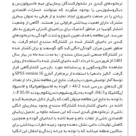
ترماتودهای کبدی در نشخوارکنندگان بیماری­های مهم فاسیولوزیس و
دیکروسلیوزیس را بوجود می­آورند که می­توانند خسارات اقتصادی
زیادی را در صنعت دامپروری ایجاد نمایند و از طرفی به عنوان بیماری
مشترک دارای اهمیت بهداشتی فراوانی نیز هستند. آگاهی از وضعیت
انتشار گونه­ها در مناطق آندمیک برای برنامه­های کنترلی ضروری به نظر
می­رسد. این مطالعه با هدف تعیین شیوع و شدت آلودگی به ترماتودهای
کبدی در دام­های کشتار شده در کشتارگاه سنندج انجام گرفت. به
منظور تعیین میزان آلودگی انگلی کبد گاو، گوسفند و بزان کشتار شده
در کشتارگاه صنعتی شهرستان سنندج : به مدت سه ماه در بهار سال
1401 (از فروردین تا خرداد) کبد دام­های کشتار شده با استفاده از روش
مشاهده ماکروسکوپی و پرسشنامه مورد بازرسی کشتارگاهی قرار
گرفت. آنالیز داده­ها با استفاده از نرم افزار آماری SPSS version 16 و
توسط آمار توصیفی صورت پذیرفت. نتایج این مطالعه نشان داد از تعداد
کل کبدهای بررسی شده 44/2 % آلوده به
فاسیولاهپاتیکا
و
فاسیولا
ژیگانتیکا
و 04/3% آلوده به
دیکروسلیوم دندریتکوم
بودند (05/0 P>).
با توجه به نتایج این مطالعه می­توان گفت که یکی از دلایل مهم ضبط کبد و
لاشه در دام­های کشتارشده کشتارگاه سنندج وجود بیماری­های انگلی
ناشی از ترماتودهای کبدی است که این مسئله علاوه بر تحمیل زیان­های
اقتصادی ناشی از تلفات دام و ضبط لاشه یا اندام­های آلوده و همچنین
کاهش تولیدات دامی، نشان دهنده وجود زمینه خطرات بهداشتی برای
ساکنین منطقه می­باشد که با توجه به چرخه زندگی و انتقال این انگل­ها