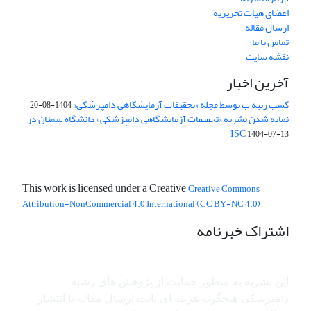
اعضای هیات تحریریه
ارسال مقاله
تماس با ما
نقشه سایت
آخرین اخبار
کسب رتبه ب توسط مجله «تحقیقات آزمایشگاهی دامپزشکی»
1404-08-20
نمایه شدن نشریه «تحقیقات آزمایشگاهی دامپزشکی» دانشگاه سمنان در
ISC
1404-07-13
This work is licensed under a Creative
Creative Commons
Attribution-NonCommercial 4.0 International (CC BY-NC 4.0)
اشتراک خبرنامه
این نشریه به منظور حمایت از پژوهش ­های رشته
دامپزشکی هیچگونه هزینه ای بابت ارسال مقاله یا انتشار