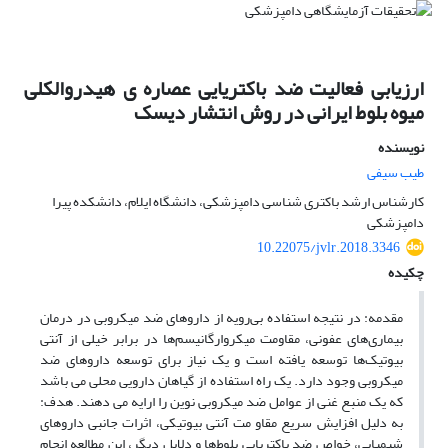
ارزیابی فعالیت ضد باکتریایی عصاره ی هیدروالکلی
میوه بلوط ایرانی در روش انتشار دیسک
نویسنده
طیب سیفی
کارشناس ارشد باکتری شناسی دامپزشکی، دانشگاه ایلام، دانشکده پیرا
دامپزشکی
10.22075/jvlr.2018.3346
چکیده
مقدمه: در نتیجه استفاده بی‌رویه از داروهای ضد میکروبی در درمان
بیماری‌های عفونی، مقاومت میکروارگانیسم‌ها در برابر خیلی از آنتی
بیوتیک‌ها توسعه یافته است و یک نیاز برای توسعه داروهای ضد
میکروبی وجود دارد. یک راه استفاده از گیاهان دارویی محلی می باشد
که یک منبع غنی از عوامل ضد میکروبی نوین را ارایه می دهند. هدف:
به دلیل افزایش سریع مقاو مت آنتی بیوتیکی، اثرات جانبی داروهای
شیمیایی، خواص ضد باکتریایی بلوط‌ها و دلایل دیگر، این مطالعه انجام