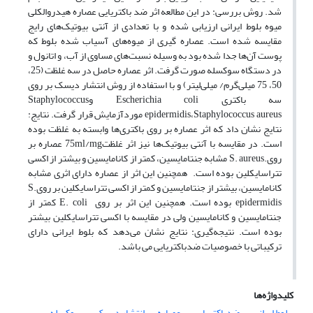
شد. روش بررسی: در این مطالعه اثر ضد باکتریایی عصاره هیدروالکلی
میوه بلوط ایرانی ارزیابی شده و با تعدادی از آنتی بیوتیک‌های رایج
مقایسه شده است. عصاره گیری از میوه‌های آسیاب شده بلوط که
پوست آن‌ها جدا شده بود به وسیله نسبت‌های مساوی از آب، و اتانول و
در دستگاه سوکسله صورت گرفت. اثر عصاره حاصل در سه غلظت (25،
50، 75 میلی‌گرم/ میلی‌لیتر) و با استفاده از روش انتشار دیسک بر روی
سه باکتری Escherichia coli وStaphylococcus
epidermidis،Staphylococcus aureus موردآزمایش قرار گرفت. نتایج:
نتایج نشان داد که اثر عصاره بر روی باکتری‌ها وابسته به غلظت بوده
است. در مقایسه با آنتی بیوتیک‌ها نیز اثر غلظت75ml/mg عصاره بر
روی.S. aureus مشابه جنتامایسین، کمتر از کانامایسین و بیشتر از اکسی
تتراسایکلین بوده است. همچنین این اثر از عصاره دارای اثری مشابه
کانامایسین، بیشتر از جنتامایسین و کمتر از اکسی تتراسایکلین بر رویS.
epidermidis بوده است. همچنین این اثر بر روی E. coli کمتر از
جنتامایسین و کانامایسین ولی در مقایسه با اکسی تتراسایکلین بیشتر
بوده است. نتیجه‌گیری: نتایج نشان می‌دهد که بلوط ایرانی دارای
ترکیباتی با خصوصیات ضدباکتریایی می باشد.
کلیدواژه‌ها
بلوط ایرانی
ضدباکتریایی
عصاره
انتشار دیسک
سوکسله