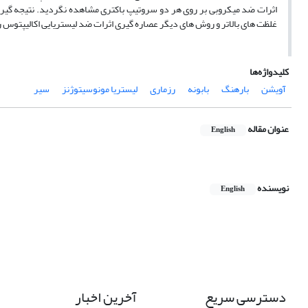
اثرات ضد میکروبی بر روی هر دو سروتیپ باکتری مشاهده نگردید. نتیجه گیری
غلظت های بالاتر و روش های دیگر عصاره گیری اثرات ضد لیستریایی اکالیپتوس ر
کلیدواژه‌ها
آویشن
بارهنگ
بابونه
رزماری
لیستریا مونوسیتوژنز
سیر
عنوان مقاله
English
نویسنده
English
دسترسی سریع
آخرین اخبار