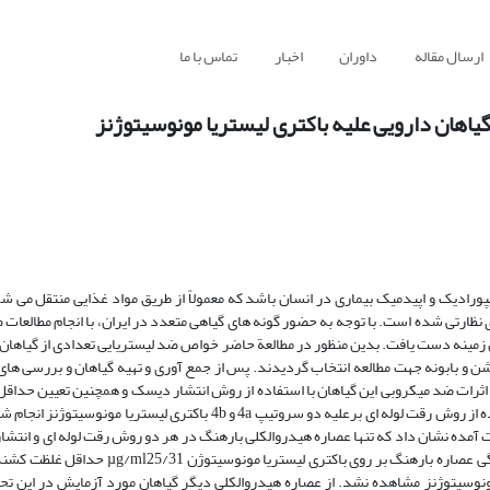
ارسال مقاله
داوران
اخبار
تماس با ما
یاهان دارویی علیه باکتری لیستریا مونوسیتوژنز
ورادیک و اپیدمیک بیماری در انسان باشد که معمولاً از طریق مواد غذایی منتقل می شود
ی نظارتی شده است. با توجه به حضور گونه های گیاهی متعدد در ایران، با انجام مطالعات
 این زمینه دست یافت. بدین منظور در مطالعة حاضر خواص ضد لیستریایی تعدادی از گیاها
شن و بابونه جهت مطالعه انتخاب گردیدند. پس از جمع آوری و تهیه گیاهان و بررسی های
 اثرات ضد میکروبی این گیاهان با استفاده از روش انتشار دیسک و همچنین تعیین حداق
کننده از رشد میکروب (MIC)و حداقل غلظت کشندگی باکتری (MBC)با استفاده از روش رقت لوله ای برعلیه دو سروتیپ 4a و 4b با
یج بدست آمده نشان داد که تنها عصاره هیدروالکلی بارهنگ در هر دو روش رقت لوله ای و انتش
اثرات ضد باکتریایی بر روی لیستریا مونوسیتوژنز بود. حداقل غلظت مهار کنندگی عصاره بارهنگ ب
یستریا مونوسیتوژنز مشاهده نشد. از عصاره هیدروالکلی دیگر گیاهان مورد آزمایش در این ت