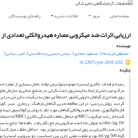
صفحه اصلی
مرور
اطلاعات نشریه
راهنمای نویسندگان
ارزیابی اثرات ضد میکروبی عصاره هیدروالکلی تعدادی از گ
نویسنده
- مصطفی کربنده*1 ، مسعود عمادی1، عباس حسینی زاده قاسمی1، امیر سیاحی1
10.22075/jvlr.2018.3202
چکیده
زمینه و هدف: باکتری لیستریا مونوسیتوژنزمی تواند عامل بسیاری از موارد اسپ
مرگ و میر ناشی از ابتلا به لیستریوز باعث نگرانی در صنایع غذایی و سازمان ها
روی تعدادی از گیاهان دارویی کشور، احتمالاً می توان به ترکیبات با ارزشی در
گردید. روش بررسی: در این مطالعه تجربی گیاهان بارهنگ ، رزماری ، سیر ،آوی
فارماکوگنوزی، عصاره هیدروالکلی گیاهان مورد نظر با روش پرکولاسیون تهیه و
(disc/µg 10)به عنوان مادة ضد میکروبی مرجع بکار رفت .یافته ها: نتا
گیاه ml/µg 500 بود و تفاوت معنی داری بین حساسیت دو سروتیپ ل