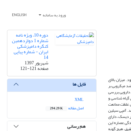
ورود به سامانه
ENGLISH
دوره 10، ویژه نامه
شماره 1 دوازدهمین
کنگره دامپزشکی
ایران - شماره پیاپی
14
شهریور 1397
صفحه
121-121
. میزان بالای
فایل ها
 ضد میکروبی بر
ن دارویی بررسی
 گیاه شناسی و
XML
ل غلظت ممانعت
اصل مقاله
294.29 K
کتری لیستریا مونوسیتوژنز انجام شد. آمپی سیلین
ار دیسک، دارای
ر روی باکتری لیستریا مونوسیتوژن µg/ml25/31 حداقل غلظت کشندگی عصاره این
هم رسانی
حقیق، هیچ گونه