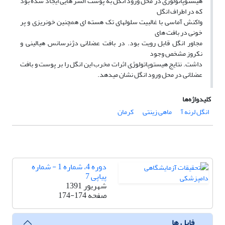
هیستوپاتولوژی در محل ورود انگل به پوست آلسر هایی ایجاد شده بود
که در اطراف انگل
واکنش آماسی با غالبیت سلولهای تک هسته ای همچنین خونریزی و پر
خونی در بافت های
مجاور انگل قابل رویت بود. در بافت عضلانی دژنرسانس هیالینی و
نکروز مشخص وجود
داشت. نتایج هیستوپاتولوژی اثرات مخرب این انگل را بر پوست و بافت
عضلانی در محل ورود انگل نشان میدهد.
کلیدواژه‌ها
انگل لرنه آ
ماهی زینتی
کرمان
دوره 4، شماره 1 - شماره
پیاپی 7
شهریور 1391
صفحه
174-174
فایل ها