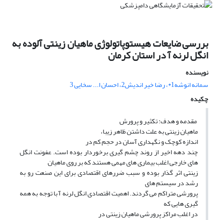
بررسی ضایعات هیستوپاتولوژی ماهیان زینتی آلوده به
انگل لرنه آ در استان کرمان
نویسنده
سمانه انوشه1*، رضا خیر اندیش2، احسان ا... سخایی 3
چکیده
مقدمه و هدف: تکثیر و پرورش
ماهیان زینتی به علت داشتن ظاهر زیبا،
اندازه کوچک و نگهداری آسان در حجم کم در
چند دهه اخیر از روند چشم گیری برخوردار بوده است. عفونت انگل
های خارجی اغلب بیماری های مهمی هستند که بر روی ماهیان
زینتی اثر گذار بوده و سبب ضررهای اقتصادی برای این صنعت رو به
رشد در سیستم های
پرورشی متراکم می گردند. اهمیت اقتصادی انگل لرنه آ با توجه به همه
گیری هایی که
در اغلب مراکز پرورشی ماهیان زینتی در