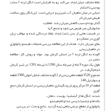
نقاط مختلف جهان ایجاد می کند رو به افزایش است انگل لرنه آ سخت
پوستی با انتشار
جهانی در میان ماهیان آب شیرین و دریایی است. این انگل روی سلامت
طبیعی میزبان اثر
گذار بوده و سبب کاهش میزان رشد ، فعالیت
متابولیکی غیر طبیعی می شود و تجمع آنها
در قسمت هایی از بدن باعث ایجاد نقاط دردناکی شده و عواقب زیان
آوری در عملکرد و
بقای میزبان دارد. هدف از این مطالعه بررسی ضایعات هیستو پاتولوژی
در ماهیان زینتی
آلوده به انگل لرنه آ در استان کرمان بود. مواد و روش کار: مطالعه
حاضر در
طول یک دوره 9 ماه از مهرماه سال 1390 تا تیرماه 1391 در شهر کرمان
انجام گرفت. در
مجموع 3520 قطعه ماهی زینتی از 2 گونه مختلف شامل (مولی 3380 قطعه
و سوارتیل 140
قطعه) از 10 مرکز پرورش و نگهداری ماهیان زینتی در استان کرمان جمع
آوری
شدند. انگل ها از آبششها ، پوست ، دهان ،
باله ها و چشمها با پنس جدا و لام هیستو
پاتولوژی از مقطع عرضی ماهی تهیه گردید. نتایج و بحث: در بررسی