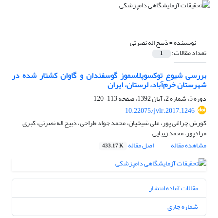
نویسنده =
ذبیح اله نصرتی
تعداد مقالات:
1
بررسی شیوع توکسوپلاسموز گوسفندان و گاوان کشتار شده در
شهرستان خرم‌آباد، لرستان، ایران
دوره 5، شماره 2، آبان 1392، صفحه
113-120
10.22075/jvlr.2017.1246
کورش چراغی پور، علی شیخیان، محمد جواد طراحی، ذبیح اله نصرتی، کبری
مرادپور، محمد زیبایی
مشاهده مقاله
اصل مقاله
433.17 K
مقالات آماده انتشار
شماره جاری