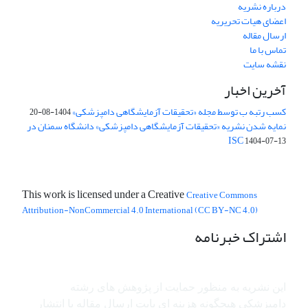
درباره نشریه
اعضای هیات تحریریه
ارسال مقاله
تماس با ما
نقشه سایت
آخرین اخبار
کسب رتبه ب توسط مجله «تحقیقات آزمایشگاهی دامپزشکی»
1404-08-20
نمایه شدن نشریه «تحقیقات آزمایشگاهی دامپزشکی» دانشگاه سمنان در
ISC
1404-07-13
This work is licensed under a Creative
Creative Commons
Attribution-NonCommercial 4.0 International (CC BY-NC 4.0)
اشتراک خبرنامه
این نشریه به منظور حمایت از پژوهش ­های رشته
دامپزشکی هیچگونه هزینه ای بابت ارسال مقاله یا انتشار