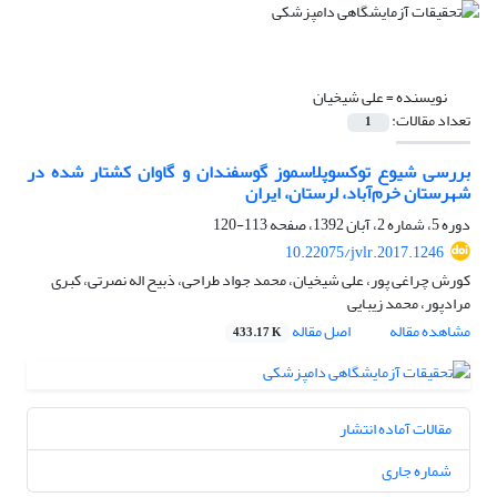
نویسنده =
علی شیخیان
تعداد مقالات:
1
بررسی شیوع توکسوپلاسموز گوسفندان و گاوان کشتار شده در
شهرستان خرم‌آباد، لرستان، ایران
دوره 5، شماره 2، آبان 1392، صفحه
113-120
10.22075/jvlr.2017.1246
کورش چراغی پور، علی شیخیان، محمد جواد طراحی، ذبیح اله نصرتی، کبری
مرادپور، محمد زیبایی
مشاهده مقاله
اصل مقاله
433.17 K
مقالات آماده انتشار
شماره جاری