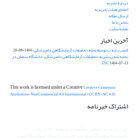
درباره نشریه
اعضای هیات تحریریه
ارسال مقاله
تماس با ما
نقشه سایت
آخرین اخبار
کسب رتبه ب توسط مجله «تحقیقات آزمایشگاهی دامپزشکی»
1404-08-20
نمایه شدن نشریه «تحقیقات آزمایشگاهی دامپزشکی» دانشگاه سمنان در
ISC
1404-07-13
This work is licensed under a Creative
Creative Commons
Attribution-NonCommercial 4.0 International (CC BY-NC 4.0)
اشتراک خبرنامه
این نشریه به منظور حمایت از پژوهش ­های رشته
دامپزشکی هیچگونه هزینه ای بابت ارسال مقاله یا انتشار