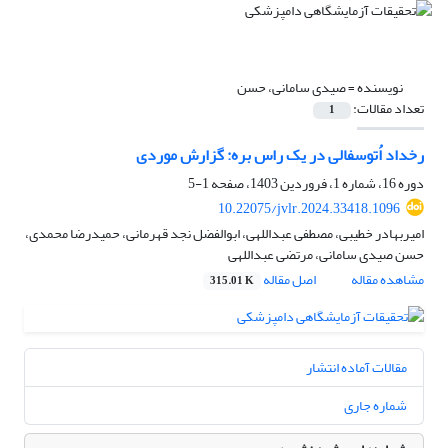
نویسنده =
صیدی سامانی، حسن
تعداد مقالات:
1
رخداد اُتوسفالی در یک راس بره: گزارش موردی
دوره 16، شماره 1، فروردین 1403، صفحه
1-5
10.22075/jvlr.2024.33418.1096
امیربهادر خطیبی، مصطفی عبداللهی، ابوالفضل نجد قهرمانی، حمیدرضا محمدی،
حسن صیدی سامانی، مرتضی عبداللهی
مشاهده مقاله
اصل مقاله
315.01 K
مقالات آماده انتشار
شماره جاری