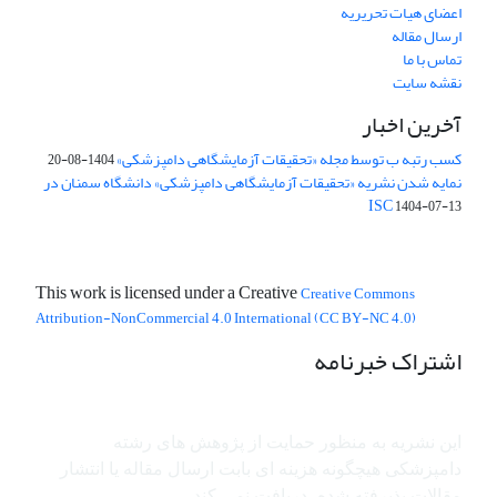
اعضای هیات تحریریه
ارسال مقاله
تماس با ما
نقشه سایت
آخرین اخبار
کسب رتبه ب توسط مجله «تحقیقات آزمایشگاهی دامپزشکی»
1404-08-20
نمایه شدن نشریه «تحقیقات آزمایشگاهی دامپزشکی» دانشگاه سمنان در
ISC
1404-07-13
This work is licensed under a Creative
Creative Commons
Attribution-NonCommercial 4.0 International (CC BY-NC 4.0)
اشتراک خبرنامه
این نشریه به منظور حمایت از پژوهش ­های رشته
دامپزشکی هیچگونه هزینه ای بابت ارسال مقاله یا انتشار
مقالات پذیرفته شده، دریافت نمی کند.