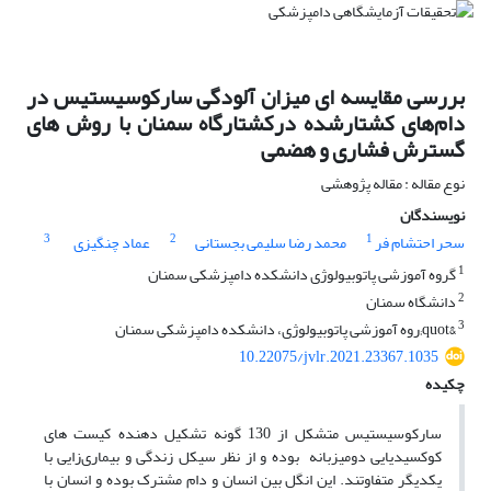
بررسی مقایسه ای میزان آلودگی سارکوسیستیس در
دام‌های کشتارشده درکشتارگاه سمنان با روش های
گسترش فشاری و هضمی
نوع مقاله : مقاله پژوهشی
نویسندگان
3
2
1
سحر احتشام فر
محمد رضا سلیمی بجستانی
عماد چنگیزی
1
گروه آموزشی پاتوبیولوژی دانشکده دامپزشکی سمنان
2
دانشگاه سمنان
3
&quot;روه آموزشی پاتوبیولوژی، دانشکده دامپزشکی سمنان
10.22075/jvlr.2021.23367.1035
چکیده
سارکوسیستیس متشکل از 130 گونه تشکیل دهنده کیست های
کوکسیدیایی دومیزبانه بوده و از نظر سیکل زندگی و بیماری‌زایی با
یکدیگر متفاوتند. این انگل بین انسان و دام مشترک بوده و انسان با