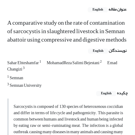
عنوان مقاله
English
A comparative study on the rate of contamination
of sarcocystis in slaughtered livestock in Semnan
abattoir using compressive and digestive methods
نویسندگان
English
1
2
Sahar Ehteshamfar
MohamadReza Salimi Bejestani
Emad
3
Changizi
1
Semnan
3
Semnan University
چکیده
English
Sarcocystis is composed of 130 species of heteroxenous coccidian
and differ in terms of life cycle and pathogenicity. This parasite is
common between humans and livestock and human being infected
by eating raw or semi-ruminating meat. The infection is a global
outbreak, causing many diseases in many animals and causing many