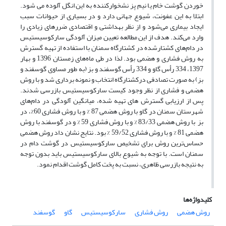
خوردن گوشت خام یا نیم پز نشخوارکننده به این انگل آلوده می شود.
ابتلا به این عفونت، شیوع جهانی دارد و در بسیاری از حیوانات سبب
ایجاد بیماری می‌شود و از نظر بهداشتی و اقتصادی ضررهای زیادی را
وارد می‌کند. هدف از این مطالعه تعیین میزان آلودگی سارکوسیستیس
در دام‌های کشتارشده در کشتارگاه سمنان با استفاده از تهیه گسترش
به روش فشاری و هضمی بود. لذا در طی ماه‌های زمستان 1396 و بهار
1397، 334 رأس گاو و 334 رأس گوسفند و بز (به طور مساوی گوسفند و
بز) به صورت تصادفی در‌کشتارگاه انتخاب و نمونه‌ برداری شد و با روش
هضمی و فشاری از نظر وجود کیست سارکوسیستیس بازرسی شدند.
پس از ارزیابی گسترش های تهیه شده، میانگین آلودگی در دام‌های
شهرستان سمنان در گاو با روش هضمی 87 % و با روش فشاری 60%، در
بز با روش هضمی 83/33 % و با روش فشاری 59 % و در گوسفند با روش
هضمی 81 % و با روش فشاری 59/52 % بود. نتایج نشان داد روش هضمی
حساس‌ترین روش برای تشخیص سارکوسیستیس در گوشت دام در
سمنان است. با توجه‌ به شیوع بالای سارکوسیستیس باید بدون توجه
به نتیجه بازرسی ظاهری، نسبت به پخت کامل گوشت اقدام نمود.
کلیدواژه‌ها
روش هضمی
روش فشاری
سارکوسیستیس
گاو
گوسفند