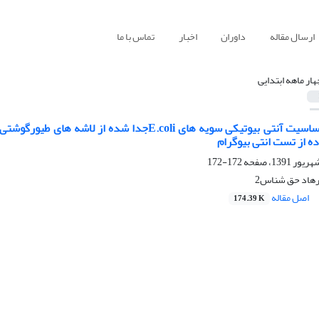
ارسال مقاله
داوران
اخبار
تماس با ما
هار ماهه ابتدایی
بررسی تست حساسیت آنتی بیوتیکی سویه های E.coli
172-172
اصل مقاله
174.39 K