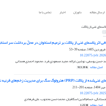
ارسال مقاله
داوران
اخبار
تماس با ما
لاسمای غنی از پلاکت
فی اثر پلاسمای غنی از پلاکت بر ترمیم استخوان در محلّ برداشت سر است
39-53
10.22075/jvlr.202
مد حسن یوسفی، نوشین غزاله، مجید مسعودی فرد، محمود احمدی همدانی
اصل مقاله
913.39 K
رولوگ سگ برای مدیریت زخم‌های قرنیه ناشی از FHV-1 در سه مورد گربه
201-211
10.22075/jvlr.202
جستانکی، حسام الدین اسکافیان، محمدحسن محجوب، علی فرهادی
اصل مقاله
1.25 M