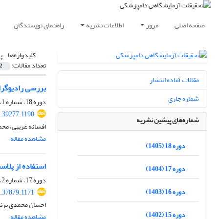
صفحه اصلی
مرور
اطلاعات نشریه
راهنمای نویسندگان
کلیدواژه‌ها =
پ
تعداد مقالات:
2
مقالات آماده انتشار
بررسی رادیوگرا
شماره جاری
دوره 18، شماره 1، فروردین 1405، صفحه
6.39277.1190
شماره‌های پیشین نشریه
افسانه غریبی، مح
مشاهده مقاله
دوره 18 (1405)
استفاده از پلاسمای غنی‌شده از پلاکت (PRP) هت
دوره 17 (1404)
دوره 17، شماره 2، مهر 1404، صفحه
دوره 16 (1403)
5.37879.1171
احسان محمدی برن
دوره 15 (1402)
مشاهده مقاله