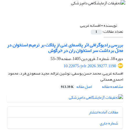
نویسنده =
افسانه غریبی
تعداد مقالات:
1
بررسی رادیوگرافی اثر پلاسمای غنی از پلاکت بر ترمیم استخوان در
محلّ برداشت سر استخوان ران در خرگوش
دوره 18، شماره 1، فروردین 1405، صفحه
39-53
10.22075/jvlr.2026.39277.1190
افسانه غریبی، محمد حسن یوسفی، نوشین غزاله، مجید مسعودی فرد، محمود
احمدی همدانی
مشاهده مقاله
اصل مقاله
913.39 K
مقالات آماده انتشار
شماره جاری