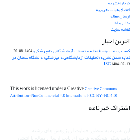
درباره نشریه
اعضای هیات تحریریه
ارسال مقاله
تماس با ما
نقشه سایت
آخرین اخبار
کسب رتبه ب توسط مجله «تحقیقات آزمایشگاهی دامپزشکی»
1404-08-20
نمایه شدن نشریه «تحقیقات آزمایشگاهی دامپزشکی» دانشگاه سمنان در
ISC
1404-07-13
This work is licensed under a Creative
Creative Commons
Attribution-NonCommercial 4.0 International (CC BY-NC 4.0)
اشتراک خبرنامه
این نشریه به منظور حمایت از پژوهش ­های رشته
دامپزشکی هیچگونه هزینه ای بابت ارسال مقاله یا انتشار